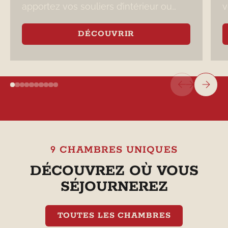
apportez vos souliers d’intérieur ou
v
utilisez nos pantoufles colorées!
m
c
DÉCOUVRIR
9 CHAMBRES UNIQUES
DÉCOUVREZ OÙ VOUS
SÉJOURNEREZ
TOUTES LES CHAMBRES