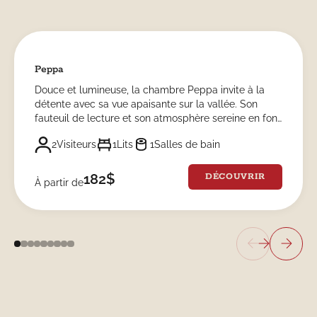
Peppa
Douce et lumineuse, la chambre Peppa invite à la
détente avec sa vue apaisante sur la vallée. Son
fauteuil de lecture et son atmosphère sereine en font
un véritable cocon pour un séjour tout en confort et
2
Visiteurs
1
Lits
1
Salles de bain
simplicité.
182
$
DÉCOUVRIR
À partir de