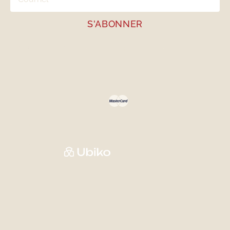
En vous abonnant, vous acceptez notre
politique de confidentialité
Méthodes de paiement acceptées
Politiques & renseignements personnels
Gestion des cookies
# CITQ 118344
Auberge & Campagne © Droits réservés
Web supérieur par