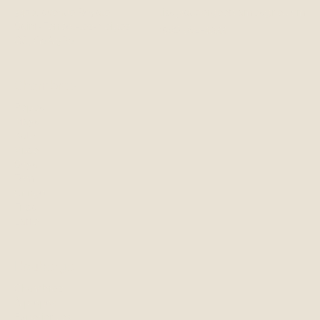
3470, avenue Royale
lisa@aubergeetcampagne.com
Saint-Ferréol-les-Neiges,
(581) 982-4933
QC, G0A 3R0
Chambres
Peppa
Maya
Kate
Vilde
Soya
Tom
Gringo
Frida
Latte
L'auberge
Chambres
À propos
Expériences