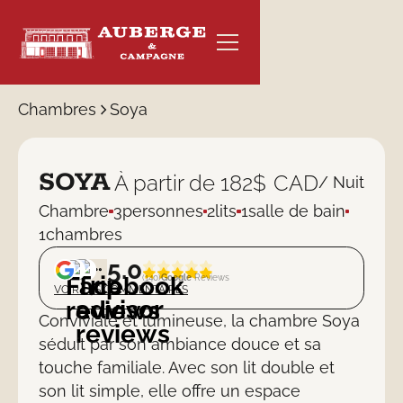
Chambres
Soya
SOYA
À partir de
182
$
CAD
/ Nuit
RÉSERVER
Chambre
3
personnes
2
lits
1
salle de bain
1
chambres
5.0
(
140
)
Google
Reviews
VOIR LES COMMENTAIRES
Conviviale et lumineuse, la chambre Soya
séduit par son ambiance douce et sa
touche familiale. Avec son lit double et
son lit simple, elle offre un espace