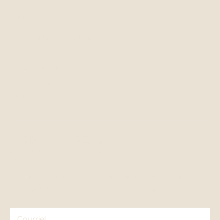
Tourisme
Contact
Blogue & médias
Règlements & annulations
Suivez-nous
Facebook
Instagram
REJOIGNEZ LA
COMMUNAUTÉ
Restez à l'affut de nos dernières nouvelles
en vous abonnant à notre infolettre.