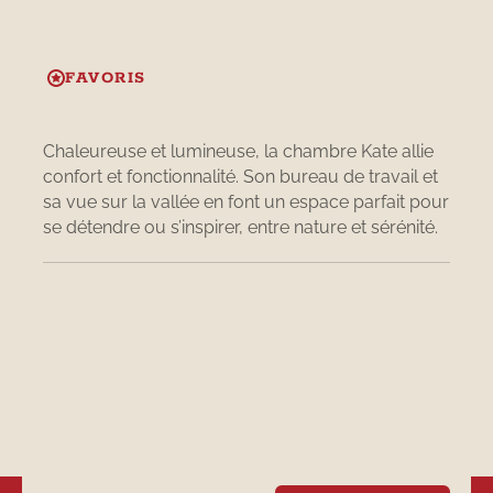
FAVORIS
KATE
Chaleureuse et lumineuse, la chambre Kate allie
confort et fonctionnalité. Son bureau de travail et
sa vue sur la vallée en font un espace parfait pour
se détendre ou s’inspirer, entre nature et sérénité.
2
Visiteurs
1
Lit
1
Salle de bain
Climatisation en été
Wifi - Haute vitesse et illimité
Déjeuner inclus
Salle de bain privée