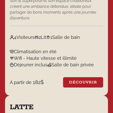
Son lit superposé et son espace chaleureux
créent une ambiance détendue, idéale pour
partager de bons moments après une journée
d’aventure.
4
Visiteurs
2
Lit
1
Salle de bain
Climatisation en été
Wifi - Haute vitesse et illimité
Déjeuner inclus
Salle de bain privée
182
$
À partir de
DÉCOUVRIR
LATTE