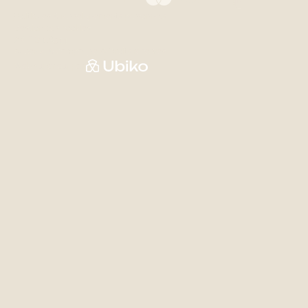
Politiques & renseignements personnels
Gestion des cookies
# CITQ 118344
Auberge & Campagne © Droits réservés
Web supérieur par