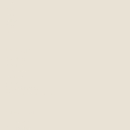
Vilde
Soya
Tom
Gringo
Frida
Latte
L'auberge
Chambres
À propos
Expériences
Tourisme
Contact
Blogue & médias
Règlements & annulations
Suivez-nous
Facebook
Instagram