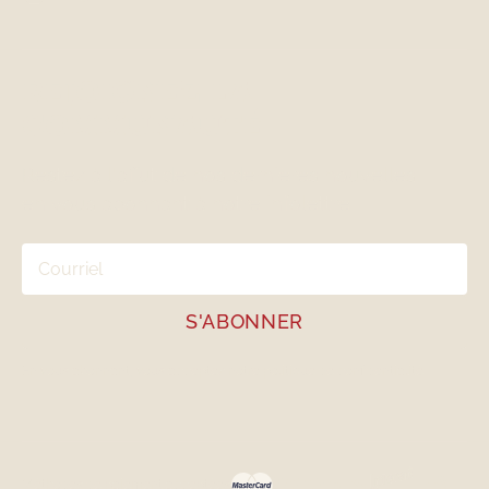
REJOIGNEZ LA
COMMUNAUTÉ
Restez à l'affut de nos dernières nouvelles
en vous abonnant à notre infolettre.
En vous abonnant, vous acceptez notre
politique de confidentialité
Méthodes de paiement acceptées