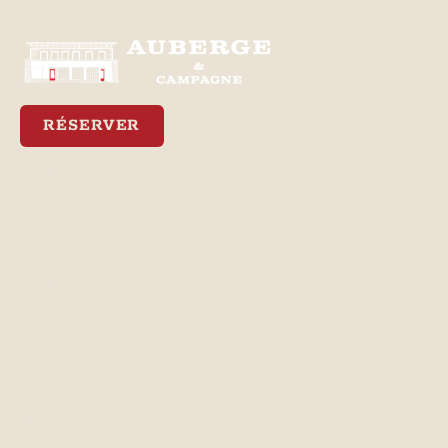
RÉSERVER
Meilleur tarif garanti via notre site web
Emplacement
Contact
3470, avenue Royale
lisa@aubergeetcampagne.com
Saint-Ferréol-les-Neiges,
(581) 982-4933
QC, G0A 3R0
Chambres
Peppa
Maya
Kate