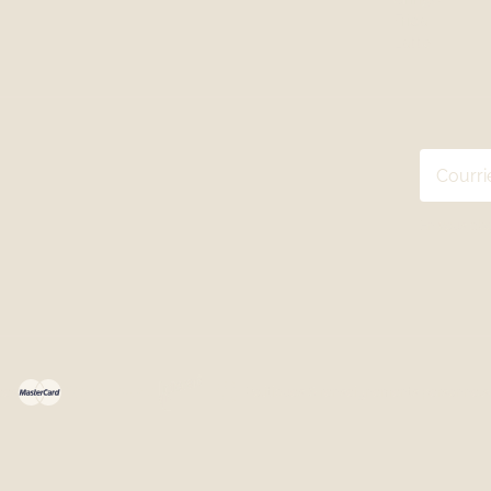
Frida
Latte
En vous ab
ées
Politiques & renseignements personnels