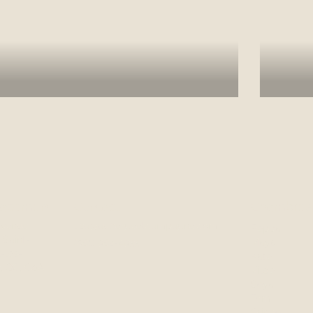
dans un cadre chaleureux à Sainte-
plats 
Anne-de-Beaupré.
vietn
En savoir plus
En 
acement
Contact
Chambres
avenue
lisa@aubergeetcampagne.com
Peppa
 Saint-
(581) 982-4933
Maya
-les-
Kate
, QC, G0A
Vilde
Soya
Tom
Gringo