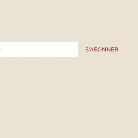
onnant, vous acceptez notre
politique de confidentialité
Gestion des cookies
# CITQ 118344
Auberge & Campagne © Droits réservés