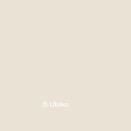
REJOIGNEZ LA
COMMUNAUTÉ
Restez à l'affut de nos dernières nouvelles
en vous abonnant à notre infolettre.
Web supérieur par
Méthodes de paiement accept