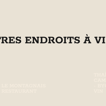
TRES ENDROITS À VI
THAÎ
CAM
LE MONTAGNAIS
- B
RESTAURANT
VIN
Restaurant offrant une cuisine locale
Resta