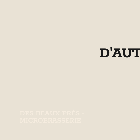
D'AU
DES BEAUX PRÉS -
MICROBRASSERIE
Microbrasserie conviviale offrant