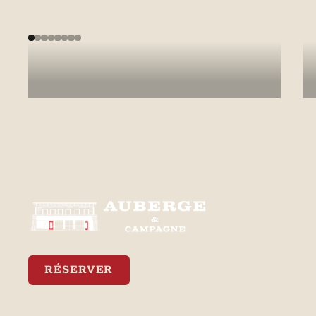
une variété de bières artisanales.
En savoir plus
Empl
3470, 
Royale
Ferréol
RÉSERVER
Neiges
3R0
Meilleur tarif garanti via notre site web