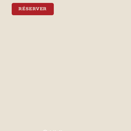
Ferréol
RÉSERVER
Neiges
3R0
Meilleur tarif garanti via notre site web
REJOIGNEZ LA
COMMUNAUTÉ
Restez à l'affut de nos dernières nouvelles
en vous abonnant à notre infolettre.