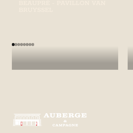
BEAUPRÉ - PAVILLON VAN
BRUYSSEL
Centre multifonctionnel offrant
divers services et activités à
Beaupré.
En savoir plus
Empl
3470, 
Royale