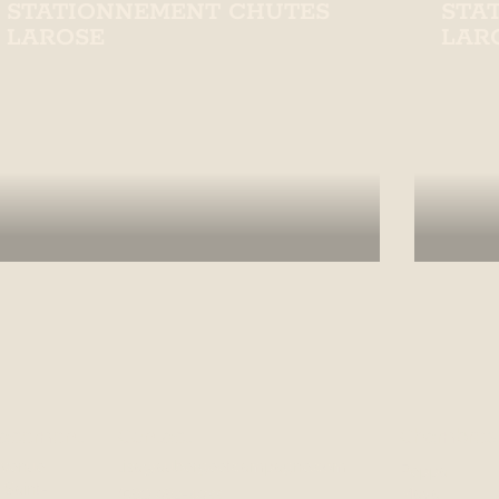
STATIONNEMENT CHUTES
STA
LAROSE
LAR
Stationnement Chutes Larose est
Stati
un point d'intérêt naturel à Beaupré.
un poi
En savoir plus
En 
acement
Contact
Chambres
avenue
lisa@aubergeetcampagne.com
Peppa
 Saint-
(581) 982-4933
Maya