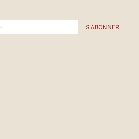
onnant, vous acceptez notre
politique de confidentialité
Gestion des cookies
# CITQ 118344
Auberge & Campagne © Droits réservés