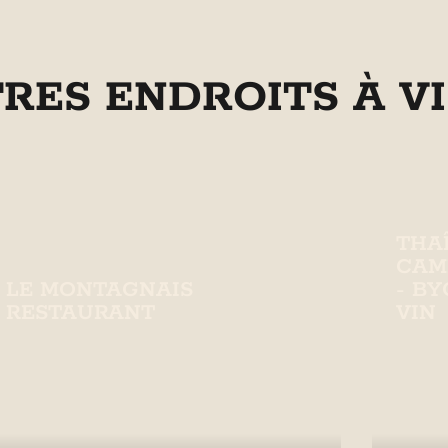
TRES ENDROITS À VI
THAÎ
CAM
LE MONTAGNAIS
- B
RESTAURANT
VIN
Restaurant offrant une cuisine locale
Resta
dans un cadre chaleureux à Sainte-
plats 
Anne-de-Beaupré.
vietn