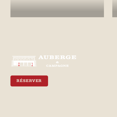
Empl
3470, 
Royale
Ferréol
RÉSERVER
Neiges
3R0
Meilleur tarif garanti via notre site web