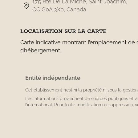
175 Rte De La Miche, Saint-Joachim,
QC G0A 3X0, Canada
LOCALISATION SUR LA CARTE
Carte indicative montrant l’emplacement de ce
d’hébergement.
Entité indépendante
Cet établissement n’est ni la propriété ni sous la gestio
Les informations proviennent de sources publiques et v
l’international. Pour toute modification ou suppression, v