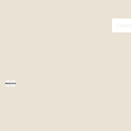
En vous ab
ées
Politiques & renseignements personnels