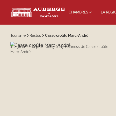
CHAMBRES
LA RÉGI
Tourisme
Restos
Casse croûte Marc-André
Image tirée du profil Google My Business de
Casse croûte
Marc-André