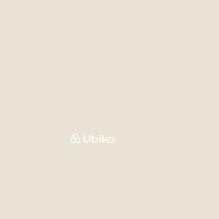
REJOIGNEZ LA
COMMUNAUTÉ
Restez à l'affut de nos dernières nouvelles
en vous abonnant à notre infolettre.
Web supérieur par
Méthodes de paiement accept