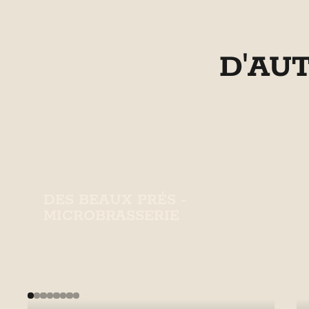
D'AU
DES BEAUX PRÉS -
MICROBRASSERIE
Microbrasserie conviviale offrant
une variété de bières artisanales.
En savoir plus