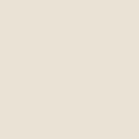
Kate
Vilde
Soya
Tom
Gringo
Frida
Latte
L'auberge
Chambres
À propos
Expériences
Tourisme
Contact
Blogue & médias
Règlements & annulations
Suivez-nous
Facebook