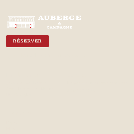
RÉSERVER
Meilleur tarif garanti via notre site web
Emplacement
Contact
3470, avenue Royale
lisa@aubergeetcampagne.com
Saint-Ferréol-les-Neiges,
(581) 982-4933
QC, G0A 3R0
Chambres
Peppa
Maya