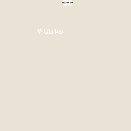
Méthodes de paiement acceptées
Politiques & renseignements personnels
Gestion des cookies
# CITQ 118344
Auberge & Campagne © Droits réservés
Web supérieur par