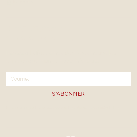
Instagram
REJOIGNEZ LA
COMMUNAUTÉ
Restez à l'affut de nos dernières nouvelles
en vous abonnant à notre infolettre.
En vous abonnant, vous acceptez notre
politique de confidentialité