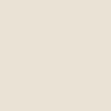
Chambres
Peppa
Maya
Kate
Vilde
Soya
Tom
Gringo
Frida
Latte
L'auberge
Chambres
À propos
Expériences
Tourisme
Contact
Blogue & médias
Règlements & annulations