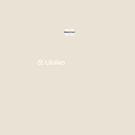
En vous abonnant, vous acceptez notre
politique de confidentialité
Méthodes de paiement acceptées
Politiques & renseignements personnels
Gestion des cookies
# CITQ 118344
Auberge & Campagne © Droits réservés
Web supérieur par