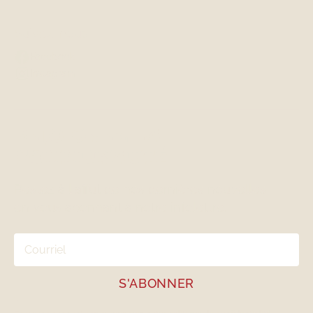
Suivez-nous
Facebook
Instagram
REJOIGNEZ LA
COMMUNAUTÉ
Restez à l'affut de nos dernières nouvelles
en vous abonnant à notre infolettre.