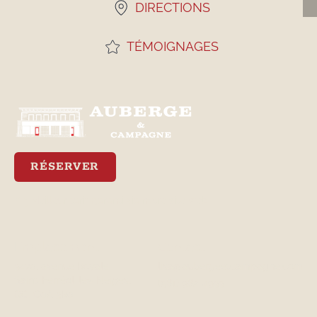
DIRECTIONS
TÉMOIGNAGES
RÉSERVER
Meilleur tarif garanti via notre site web
Emplacement
Contact
3470, avenue Royale
lisa@aubergeetcampagne.com
Saint-Ferréol-les-Neiges,
(581) 982-4933
QC, G0A 3R0