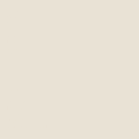
Chambres
Peppa
Maya
Kate
Vilde
Soya
Tom
Gringo
Frida
Latte
L'auberge
Chambres
À propos
Expériences
Tourisme
Contact
Blogue & médias
Règlements & annulations