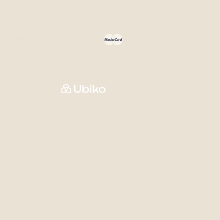
Méthodes de paiement acceptées
Politiques & renseignements personnels
Gestion des cookies
# CITQ 118344
Auberge & Campagne © Droits réservés
Web supérieur par