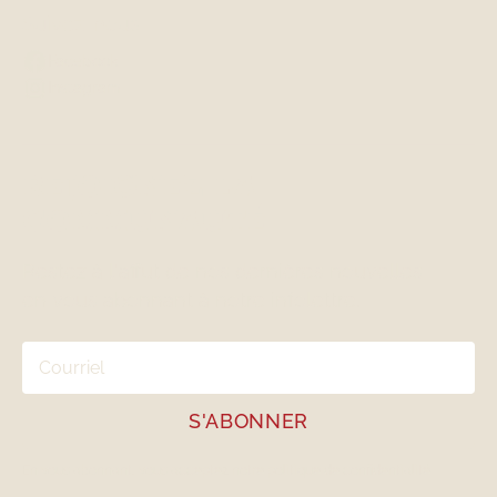
Suivez-nous
Facebook
Instagram
REJOIGNEZ LA
COMMUNAUTÉ
Restez à l'affut de nos dernières nouvelles
en vous abonnant à notre infolettre.
En vous abonnant, vous acceptez notre
politique de confidentialité