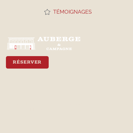
TÉMOIGNAGES
RÉSERVER
Meilleur tarif garanti via notre site web
Emplacement
Contact
3470, avenue Royale
lisa@aubergeetcampagne.com
Saint-Ferréol-les-Neiges,
(581) 982-4933
QC, G0A 3R0