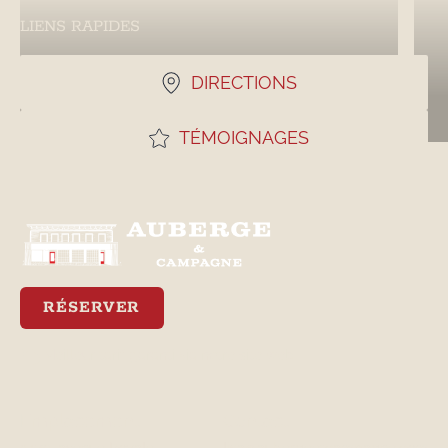
LIENS RAPIDES
DIRECTIONS
TÉMOIGNAGES
RÉSERVER
Meilleur tarif garanti via notre site web
Emplacement
Contact
3470, avenue Royale
lisa@aubergeetcampagne.com