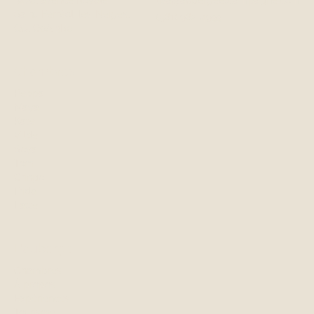
Saint-Ferréol-les-Neiges,
(581) 982-4933
QC, G0A 3R0
Chambres
Peppa
Maya
Kate
Vilde
Soya
Tom
Gringo
Frida
Latte
L'auberge
Chambres
À propos
Expériences
Tourisme