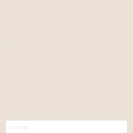
Contact
Blogue & médias
Règlements & annulations
Suivez-nous
Facebook
Instagram
REJOIGNEZ LA
COMMUNAUTÉ
Restez à l'affut de nos dernières nouvelles
en vous abonnant à notre infolettre.