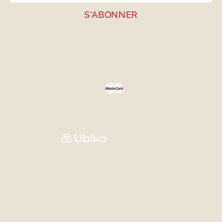
En vous abonnant, vous acceptez notre
politique de confidentialité
Méthodes de paiement acceptées
Politiques & renseignements personnels
Gestion des cookies
# CITQ 118344
Auberge & Campagne © Droits réservés
Web supérieur par