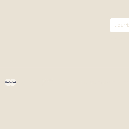
En vous ab
ées
Politiques & renseignements personnels