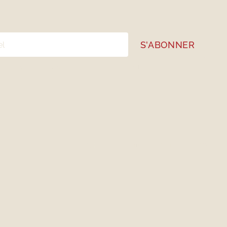
onnant, vous acceptez notre
politique de confidentialité
Gestion des cookies
# CITQ 118344
Auberge & Campagne © Droits réservés