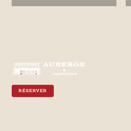
Empl
3470, 
Royale
Ferréol
RÉSERVER
Neiges
3R0
Meilleur tarif garanti via notre site web