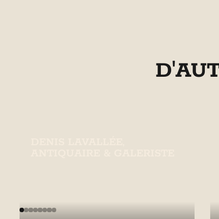
D'AU
DENIS LAVALLÉE,
ANTIQUAIRE & GALERISTE
Galerie d'art et antiquités à Sainte-
Famille.
En savoir plus