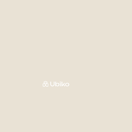
REJOIGNEZ LA
COMMUNAUTÉ
Restez à l'affut de nos dernières nouvelles
en vous abonnant à notre infolettre.
Web supérieur par
Méthodes de paiement accept