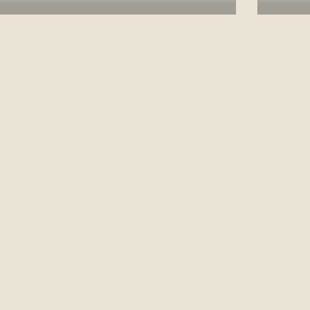
acement
Contact
Chambres
avenue
lisa@aubergeetcampagne.com
Peppa
 Saint-
(581) 982-4933
Maya
-les-
Kate
, QC, G0A
Vilde
Soya
Tom
Gringo
Frida
Latte