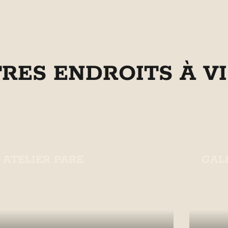
TRES ENDROITS À VI
ATELIER PARE
GAL
Atelier Pare est un musée d'art et un
Galeri
point d'intérêt culturel.
Saint
En savoir plus
En 