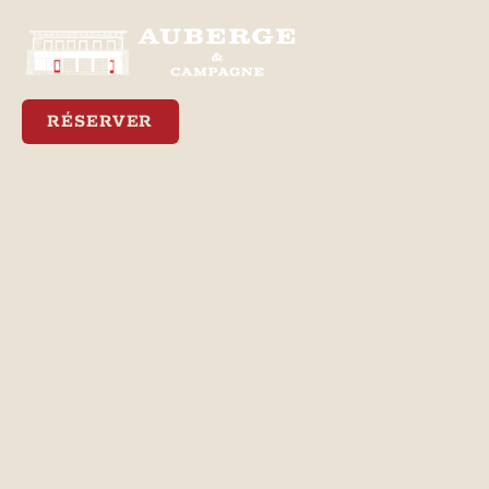
RÉSERVER
Meilleur tarif garanti via notre site web
Emplacement
Contact
3470, avenue Royale
lisa@aubergeetcampagne.com
Saint-Ferréol-les-Neiges,
(581) 982-4933
QC, G0A 3R0
Chambres
Peppa
Maya
Kate
Vilde