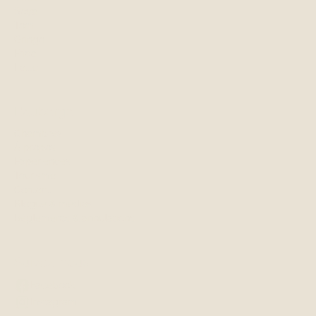
Soya
Tom
Gringo
Frida
Latte
L'auberge
Chambres
À propos
Expériences
Tourisme
Contact
Blogue & médias
Règlements & annulations
Suivez-nous
Facebook
Instagram