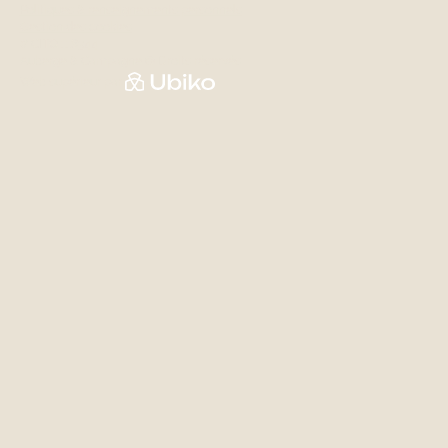
Politiques & renseignements personnels
Gestion des cookies
# CITQ 118344
Auberge & Campagne © Droits réservés
Web supérieur par