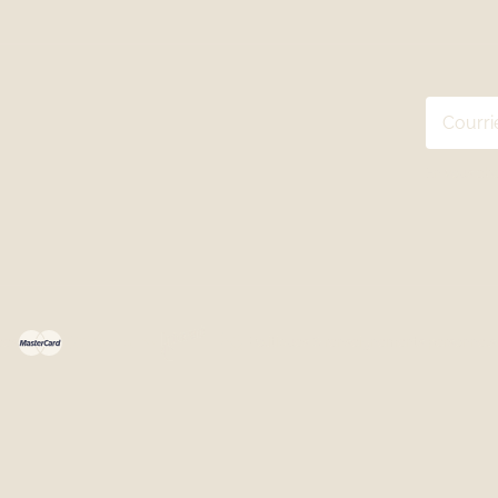
En vous ab
ées
Politiques & renseignements personnels