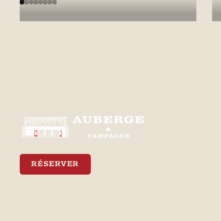
En savoir plus
Empl
3470, 
Royale
Ferréol
RÉSERVER
Neiges
3R0
Meilleur tarif garanti via notre site web