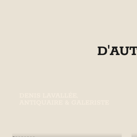
D'AU
DENIS LAVALLÉE,
ANTIQUAIRE & GALERISTE
Galerie d'art et antiquités à Sainte-
Famille.