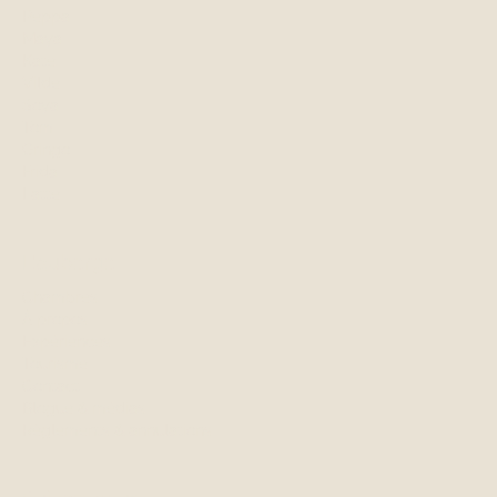
Peppa
Maya
Kate
Vilde
Soya
Tom
Gringo
Frida
Latte
L'auberge
Chambres
À propos
Expériences
Tourisme
Contact
Blogue & médias
Règlements & annulations