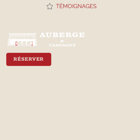
TÉMOIGNAGES
RÉSERVER
Meilleur tarif garanti via notre site web
Emplacement
Contact
3470, avenue Royale
lisa@aubergeetcampagne.com
Saint-Ferréol-les-Neiges,
(581) 982-4933
QC, G0A 3R0
Chambres