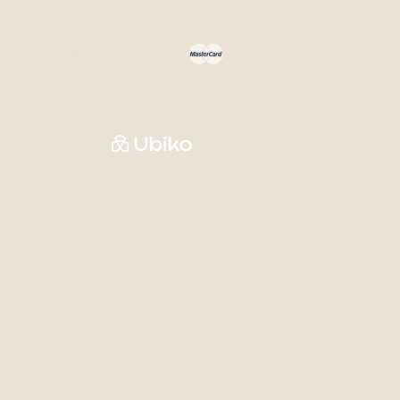
Méthodes de paiement acceptées
Politiques & renseignements personnels
Gestion des cookies
# CITQ 118344
Auberge & Campagne © Droits réservés
Web supérieur par