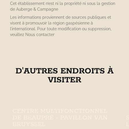
Cet établissement n’est ni la propriété ni sous la gestion
de
Auberge & Campagne
Les informations proviennent de sources publiques et
visent à promouvoir la région gaspésienne à
l’international. Pour toute modification ou suppression,
veuillez
Nous contacter
D'AUTRES ENDROITS À
VISITER
CENTRE MULTIFONCTIONNEL
DE BEAUPRÉ - PAVILLON VAN
BRUYSSEL