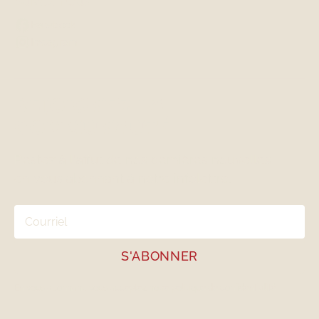
Suivez-nous
Facebook
Instagram
REJOIGNEZ LA
COMMUNAUTÉ
Restez à l'affut de nos dernières nouvelles
en vous abonnant à notre infolettre.
En vous abonnant, vous acceptez notre
politique de confidentialité