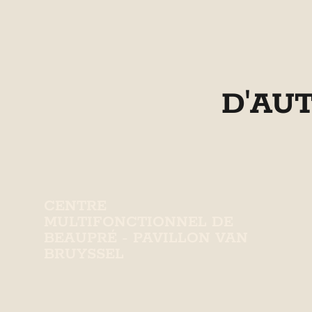
D'AU
CENTRE
MULTIFONCTIONNEL DE
BEAUPRÉ - PAVILLON VAN
BRUYSSEL
Centre multifonctionnel offrant
divers services et activités à