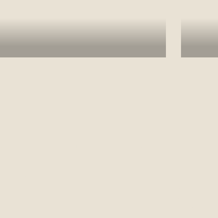
En savoir plus
En 
acement
Contact
Chambres
avenue
lisa@aubergeetcampagne.com
Peppa
 Saint-
(581) 982-4933
Maya
-les-
Kate
, QC, G0A
Vilde
Soya
Tom
Gringo
Frida