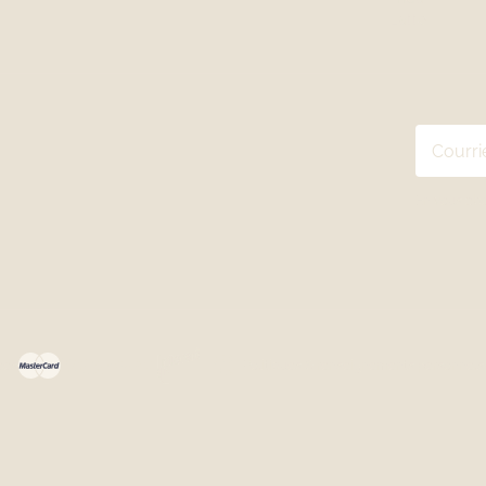
Latte
En vous ab
ées
Politiques & renseignements personnels