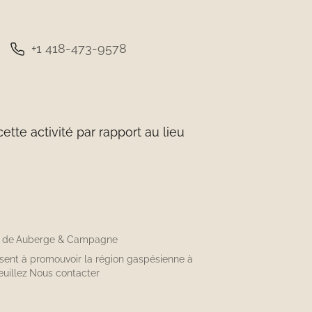
+1 418-473-9578
tte activité par rapport au lieu
n de
Auberge & Campagne
isent à promouvoir la région gaspésienne à
euillez
Nous contacter