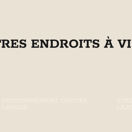
TRES ENDROITS À VI
STATIONNEMENT CHUTES
STA
LAROSE
LAR
Stationnement Chutes Larose est
Stati
un point d'intérêt naturel à Beaupré.
un poi