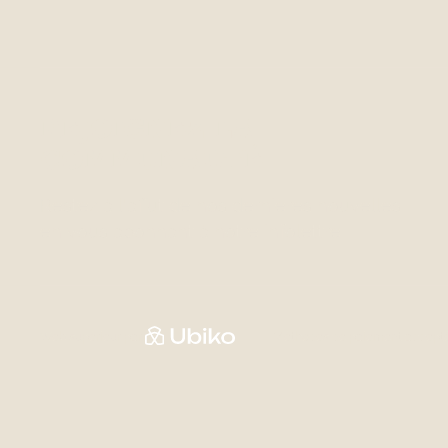
REJOIGNEZ LA
COMMUNAUTÉ
Restez à l'affut de nos dernières nouvelles
en vous abonnant à notre infolettre.
Web supérieur par
Méthodes de paiement accept