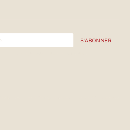
onnant, vous acceptez notre
politique de confidentialité
Gestion des cookies
# CITQ 118344
Auberge & Campagne © Droits réservés