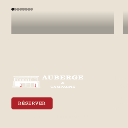
Beaupré.
En savoir plus
Empl
3470, 
Royale
Ferréol
RÉSERVER
Neiges
3R0
Meilleur tarif garanti via notre site web